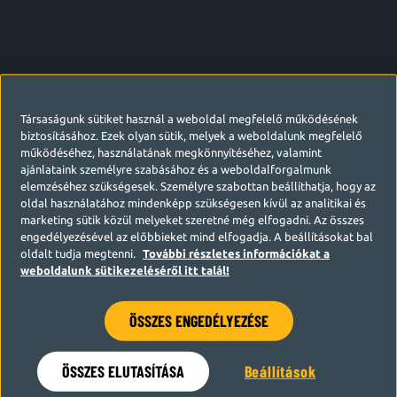
Társaságunk sütiket használ a weboldal megfelelő működésének
biztosításához. Ezek olyan sütik, melyek a weboldalunk megfelelő
működéséhez, használatának megkönnyítéséhez, valamint
ajánlataink személyre szabásához és a weboldalforgalmunk
elemzéséhez szükségesek. Személyre szabottan beállíthatja, hogy az
oldal használatához mindenképp szükségesen kívül az analitikai és
marketing sütik közül melyeket szeretné még elfogadni. Az összes
engedélyezésével az előbbieket mind elfogadja. A beállításokat bal
oldalt tudja megtenni.
További részletes információkat a
weboldalunk sütikezeléséről itt talál!
ÖSSZES ENGEDÉLYEZÉSE
Hamarosan visszatérünk
ÖSSZES ELUTASÍTÁSA
Beállítások