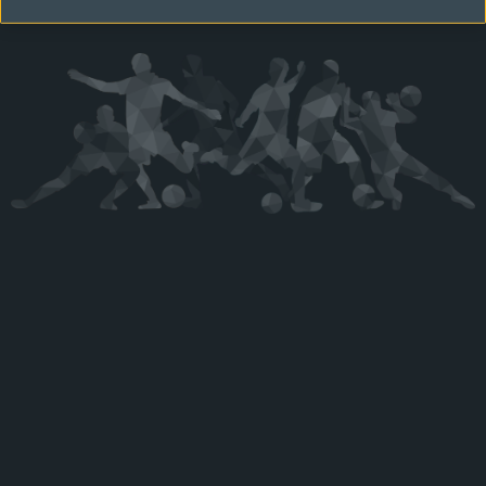
Kérjük látogasson vissza később