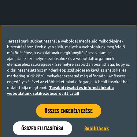
Társaságunk sütiket használ a weboldal megfelelő működésének
biztosításához. Ezek olyan sütik, melyek a weboldalunk megfelelő
működéséhez, használatának megkönnyítéséhez, valamint
ajánlataink személyre szabásához és a weboldalforgalmunk
elemzéséhez szükségesek. Személyre szabottan beállíthatja, hogy az
oldal használatához mindenképp szükségesen kívül az analitikai és
marketing sütik közül melyeket szeretné még elfogadni. Az összes
engedélyezésével az előbbieket mind elfogadja. A beállításokat bal
oldalt tudja megtenni.
További részletes információkat a
weboldalunk sütikezeléséről itt talál!
ÖSSZES ENGEDÉLYEZÉSE
Hamarosan visszatérünk
ÖSSZES ELUTASÍTÁSA
Beállítások