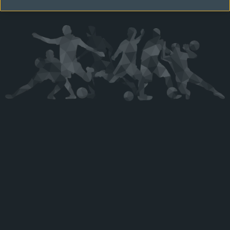
Kérjük látogasson vissza később