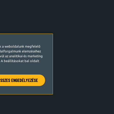
ek a weboldalunk megfelelő
ldalforgalmunk elemzéséhez
ül az analitikai és marketing
A beállításokat bal oldalt
SSZES ENGEDÉLYEZÉSE