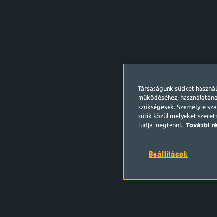
Társaságunk sütiket haszná
működéséhez, használatána
szükségesek. Személyre szab
sütik közül melyeket szeret
tudja megtenni.
További ré
Beállítások