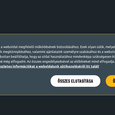
l a weboldal megfelelő működésének biztosításához. Ezek olyan sütik, mely
k megkönnyítéséhez, valamint ajánlataink személyre szabásához és a webo
ottan beállíthatja, hogy az oldal használatához mindenképp szükségesen kív
né még elfogadni. Az összes engedélyezésével az előbbieket mind elfogadja. 
szletes információkat a weboldalunk sütikezeléséről itt talál!
ÖSSZES ELUTASÍTÁSA
Ö