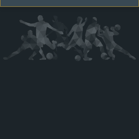
Kérjük látogasson vissza később