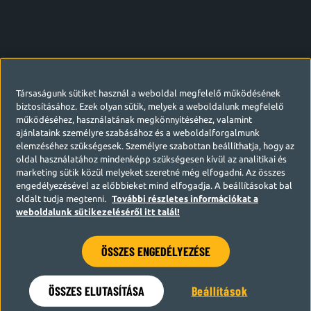
Társaságunk sütiket használ a weboldal megfelelő működésének
biztosításához. Ezek olyan sütik, melyek a weboldalunk megfelelő
működéséhez, használatának megkönnyítéséhez, valamint
ajánlataink személyre szabásához és a weboldalforgalmunk
elemzéséhez szükségesek. Személyre szabottan beállíthatja, hogy az
oldal használatához mindenképp szükségesen kívül az analitikai és
marketing sütik közül melyeket szeretné még elfogadni. Az összes
engedélyezésével az előbbieket mind elfogadja. A beállításokat bal
oldalt tudja megtenni.
További részletes információkat a
weboldalunk sütikezeléséről itt talál!
ÖSSZES ENGEDÉLYEZÉSE
Hamarosan visszatérünk
ÖSSZES ELUTASÍTÁSA
Beállítások